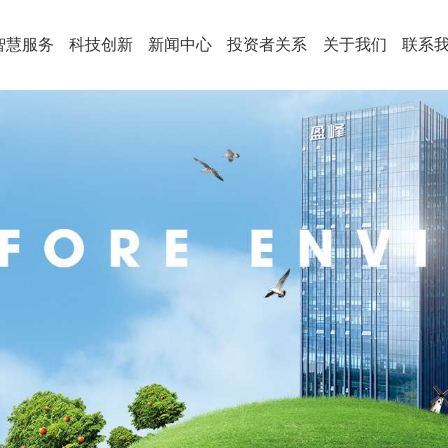
智慧服务
科技创新
新闻中心
投资者关系
关于我们
联系