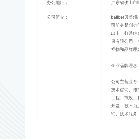
办公地址：
广东省佛山市顺德
公司简介：
ballbet
司前身是创办
出击，打造综
保有限公司、成
祥物和品牌理
企业品牌理念
公司主营业务
技术咨询、维
工程、市政工
开发、技术服
询、技术服务