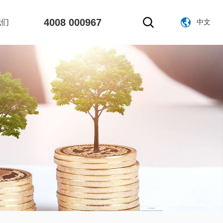
4008 000967
我们
中文
官网中文版
官网英文版