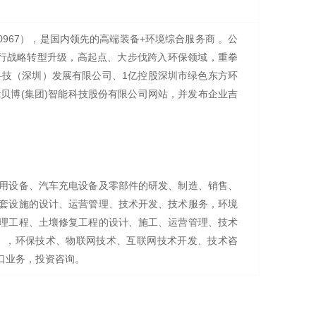
000967），是国内领先的高端装备+环境综合服务商 。公
公司进行战略转型升级，高起点、大步伐跨入环保领域，重拳
科技（深圳）发展有限公司、1亿控股深圳市绿色东方环
bet贝博(集团)智能科技股份有限公司网站，并发布企业吉
用设备、汽车充电设备及零部件的研发、制造、销售、
套设施的设计、运营管理、技术开发、技术服务，环境
理工程、土壤修复工程的设计、施工、运营管理、技术
），环保技术、物联网技术、互联网技术开发、技术咨
口业务，投资咨询。