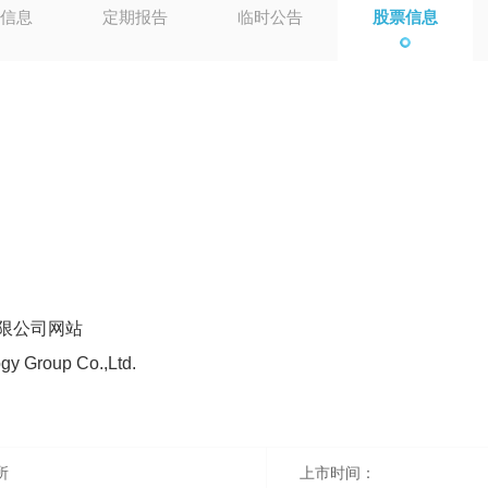
信息
定期报告
临时公告
股票信息
份有限公司网站
gy Group Co.,Ltd.
所
上市时间：