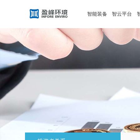
智能装备
智云平台